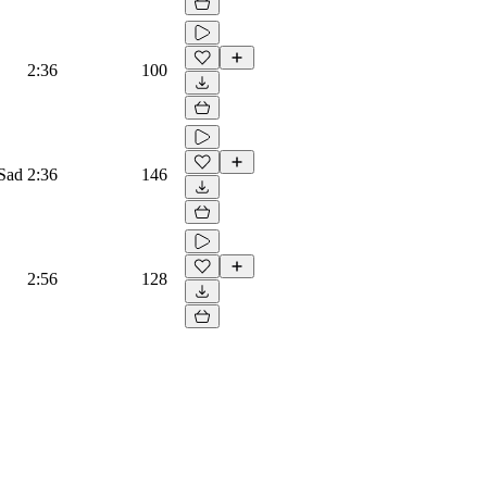
2:36
100
 Sad
2:36
146
2:56
128