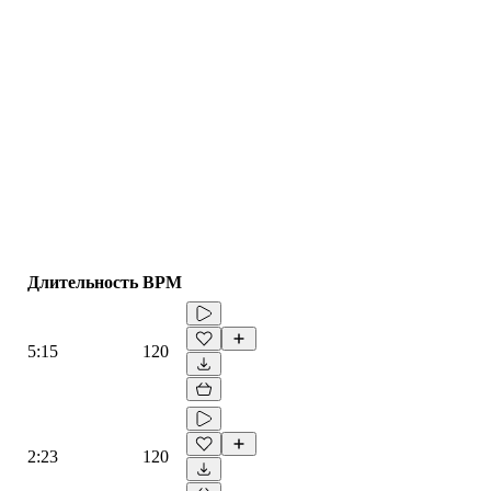
Длительность
BPM
5:15
120
2:23
120