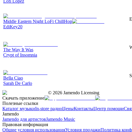
Lofi Lopez
E
Middle Eastern Night LoFi ChillHop
EdiKey20
W
The Way It Was
Crypt of Insomnia
S
Bella Ciao
Sarah De Carlo
©
2026
Jamendo Licensing
Скачать приложение
Полезные ссылки
Каталог музыки
In-store радио
Цены
Контакты
Центр помощи
Свя
Jamendo
Jamendo для артистов
Jamendo Music
Правовая информация
Общие условия использования
Условия продажи
Политика конф