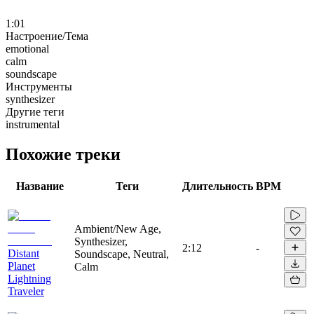
1:01
Настроение/Тема
emotional
calm
soundscape
Инструменты
synthesizer
Другие теги
instrumental
Похожие треки
Название
Теги
Длительность
BPM
Ambient/New Age,
Synthesizer,
2:12
-
Distant
Soundscape, Neutral,
Planet
Calm
Lightning
Traveler