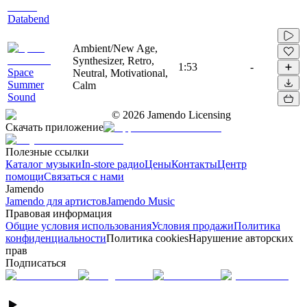
Databend
Ambient/New Age,
Synthesizer, Retro,
1:53
-
Space
Neutral, Motivational,
Summer
Calm
Sound
©
2026
Jamendo Licensing
Скачать приложение
Полезные ссылки
Каталог музыки
In-store радио
Цены
Контакты
Центр
помощи
Связаться с нами
Jamendo
Jamendo для артистов
Jamendo Music
Правовая информация
Общие условия использования
Условия продажи
Политика
конфиденциальности
Политика cookies
Нарушение авторских
прав
Подписаться