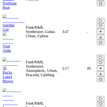
Northstar
Beat
Satellite
Funk/R&B,
Girl
Synthesizer, Guitar,
3:47
-
Urban, Upbeat
Yigit
Atilla
Funk/R&B,
Synthesizer,
30
2:17
85
Atmospheric, Urban,
Bucks
Peaceful, Uplifting
Lateef
Brown
Funk/R&B,