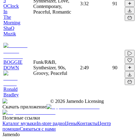
5
Synthesizer, Love,
3:32
91
OClock
Contemporary,
In
Peaceful, Romantic
The
Morning
ShaQ
Muzik
BOGGIE
Funk/R&B,
DOWN
Synthesizer, 90s,
2:49
90
Groovy, Peaceful
Ronald
Bradley
©
2026
Jamendo Licensing
Скачать приложение
Полезные ссылки
Каталог музыки
In-store радио
Цены
Контакты
Центр
помощи
Связаться с нами
Jamendo