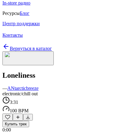
In-store радио
Ресурсы
Блог
Центр поддержки
Контакты
Вернуться в каталог
Loneliness
—
ANtarcticbreeze
electronic/chill out
3:31
100 BPM
Купить трек
0:00