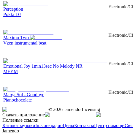
Electronic/Ch
Perception
Pokki DJ
Electronic/C
Maximu Two
Vzen instrumental beat
Electronic/C
Emotional Joy 1min13sec No Melody NR
MFYM
Electronic/Ch
Marga Sol - Goodbye
Pianochocolate
©
2026
Jamendo Licensing
Скачать приложение
Полезные ссылки
Каталог музыки
In-store радио
Цены
Контакты
Центр помощи
Свя
Jamendo