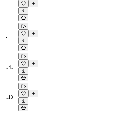
-
-
141
113