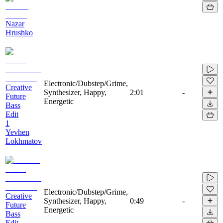
Nazar
Hrushko
Electronic/Dubstep/Grime,
Creative
Synthesizer, Happy,
2:01
-
Future
Energetic
Bass
Edit
1
Yevhen
Lokhmatov
Electronic/Dubstep/Grime,
Creative
Synthesizer, Happy,
0:49
-
Future
Energetic
Bass
Edit