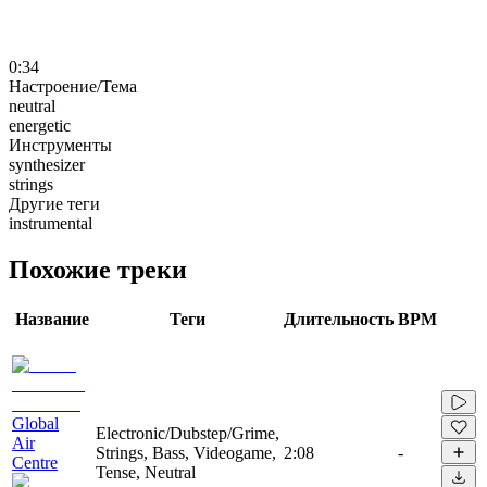
0:34
Настроение/Тема
neutral
energetic
Инструменты
synthesizer
strings
Другие теги
instrumental
Похожие треки
Название
Теги
Длительность
BPM
Global
Electronic/Dubstep/Grime,
Air
Strings, Bass, Videogame,
2:08
-
Centre
Tense, Neutral