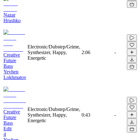
Nazar
Hrushko
Electronic/Dubstep/Grime,
Synthesizer, Happy,
2:06
-
Creative
Energetic
Future
Bass
Yevhen
Lokhmatov
Electronic/Dubstep/Grime,
Creative
Synthesizer, Happy,
0:43
-
Future
Energetic
Bass
Edit
4
Yevhen