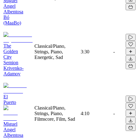
Miguel
Angel
Albentosa
Bó
(MaaBo)
The
Classical/Piano,
Golden
Strings, Piano,
3:30
-
City
Energetic, Sad
Semion
Krivenko-
Adamov
El
Puerto
Classical/Piano,
Strings, Piano,
4:10
-
Filmscore, Film, Sad
Miguel
Angel
Albentosa