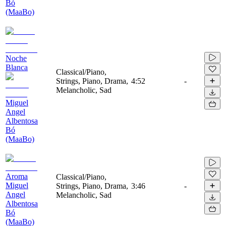
Bó
(MaaBo)
Noche
Blanca
Classical/Piano,
Strings, Piano, Drama,
4:52
-
Melancholic, Sad
Miguel
Angel
Albentosa
Bó
(MaaBo)
Aroma
Classical/Piano,
Miguel
Strings, Piano, Drama,
3:46
-
Angel
Melancholic, Sad
Albentosa
Bó
(MaaBo)