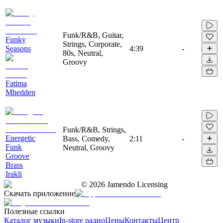
Funk/R&B, Guitar,
Funky
Strings, Corporate,
Seasons
4:39
-
80s, Neutral,
Groovy
Fatima
Mhedden
Funk/R&B, Strings,
Energetic
Bass, Comedy,
2:11
-
Funk
Neutral, Groovy
Groove
Brass
Irakli
©
2026
Jamendo Licensing
Скачать приложение
Полезные ссылки
Каталог музыки
In-store радио
Цены
Контакты
Центр