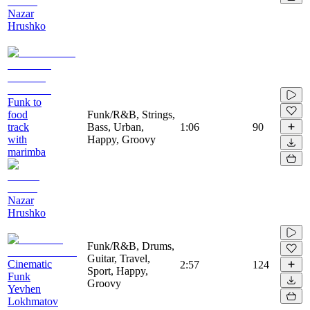
Nazar
Hrushko
Funk to
food
Funk/R&B, Strings,
track
Bass, Urban,
1:06
90
with
Happy, Groovy
marimba
Nazar
Hrushko
Funk/R&B, Drums,
Guitar, Travel,
Cinematic
2:57
124
Sport, Happy,
Funk
Groovy
Yevhen
Lokhmatov