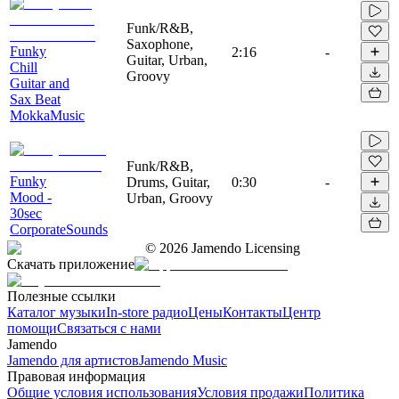
Funk/R&B,
Saxophone,
Funky
2:16
-
Guitar, Urban,
Chill
Groovy
Guitar and
Sax Beat
MokkaMusic
Funk/R&B,
Funky
Drums, Guitar,
0:30
-
Mood -
Urban, Groovy
30sec
CorporateSounds
©
2026
Jamendo Licensing
Скачать приложение
Полезные ссылки
Каталог музыки
In-store радио
Цены
Контакты
Центр
помощи
Связаться с нами
Jamendo
Jamendo для артистов
Jamendo Music
Правовая информация
Общие условия использования
Условия продажи
Политика