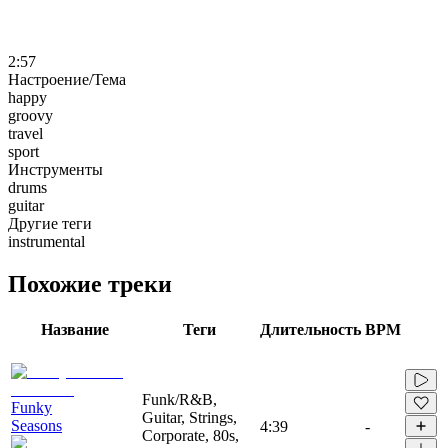
2:57
Настроение/Тема
happy
groovy
travel
sport
Инструменты
drums
guitar
Другие теги
instrumental
Похожие треки
Название
Теги
Длительность
BPM
Funk/R&B,
Funky
Guitar, Strings,
Seasons
4:39
-
Corporate, 80s,