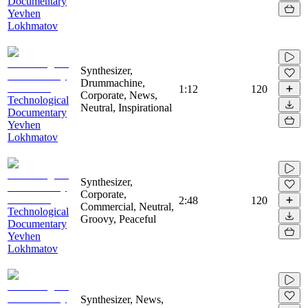
Documentary
Yevhen
Lokhmatov
Synthesizer,
Drummachine,
1:12
120
Corporate, News,
Technological
Neutral, Inspirational
Documentary
Yevhen
Lokhmatov
Synthesizer,
Corporate,
2:48
120
Commercial, Neutral,
Technological
Groovy, Peaceful
Documentary
Yevhen
Lokhmatov
Synthesizer, News,