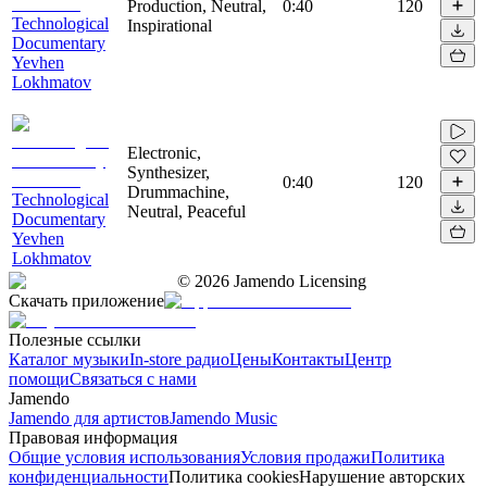
Production, Neutral,
0:40
120
Technological
Inspirational
Documentary
Yevhen
Lokhmatov
Electronic,
Synthesizer,
0:40
120
Drummachine,
Technological
Neutral, Peaceful
Documentary
Yevhen
Lokhmatov
©
2026
Jamendo Licensing
Скачать приложение
Полезные ссылки
Каталог музыки
In-store радио
Цены
Контакты
Центр
помощи
Связаться с нами
Jamendo
Jamendo для артистов
Jamendo Music
Правовая информация
Общие условия использования
Условия продажи
Политика
конфиденциальности
Политика cookies
Нарушение авторских