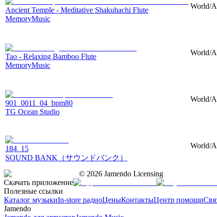
World/As
Ancient Temple - Meditative Shakuhachi Flute
MemoryMusic
World/As
Tao - Relaxing Bamboo Flute
MemoryMusic
World/As
901_0011_04_bpm80
TG Ocean Studio
World/As
184_15
SOUND BANK（サウンドバンク）
©
2026
Jamendo Licensing
Скачать приложение
Полезные ссылки
Каталог музыки
In-store радио
Цены
Контакты
Центр помощи
Свя
Jamendo