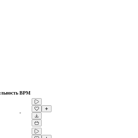
ельность
BPM
-