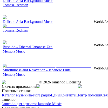
Delicate Asia Background Music
Tomasz Redman
Delicate Asia Background Music
World/Asi
Tomasz Redman
World/Asi
Bushido - Ethereal Japanese Zen
MemoryMusic
World/As
Mindfulness and Relaxation - Japanese Flute
MemoryMusic
©
2026
Jamendo Licensing
Скачать приложение
Полезные ссылки
Каталог музыки
In-store радио
Цены
Контакты
Центр помощи
Свя
Jamendo
Jamendo для артистов
Jamendo Music