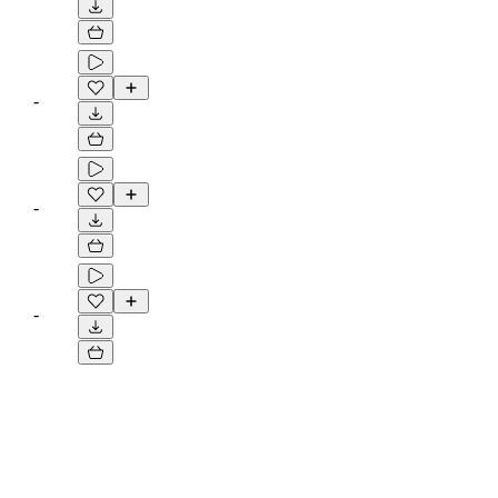
-
-
-