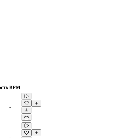
ость
BPM
-
-