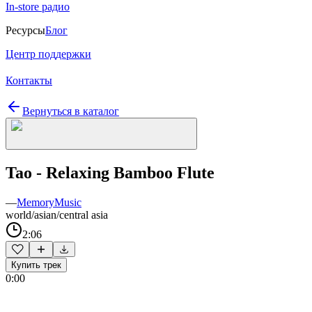
In-store радио
Ресурсы
Блог
Центр поддержки
Контакты
Вернуться в каталог
Tao - Relaxing Bamboo Flute
—
MemoryMusic
world/asian/central asia
2:06
Купить трек
0:00