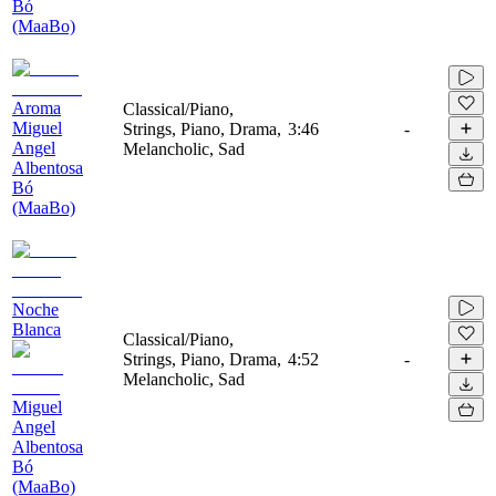
Bó
(MaaBo)
Aroma
Classical/Piano,
Miguel
Strings, Piano, Drama,
3:46
-
Angel
Melancholic, Sad
Albentosa
Bó
(MaaBo)
Noche
Blanca
Classical/Piano,
Strings, Piano, Drama,
4:52
-
Melancholic, Sad
Miguel
Angel
Albentosa
Bó
(MaaBo)