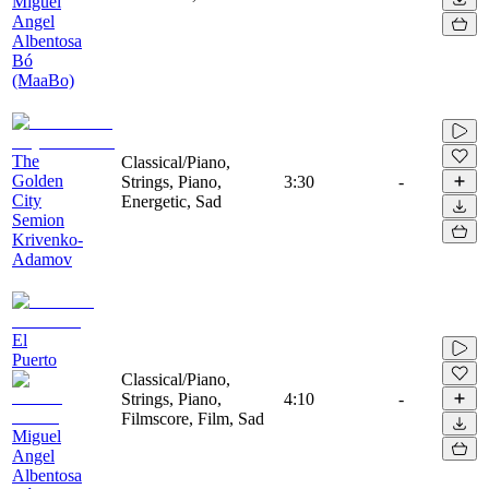
Miguel
Angel
Albentosa
Bó
(MaaBo)
The
Classical/Piano,
Golden
Strings, Piano,
3:30
-
City
Energetic, Sad
Semion
Krivenko-
Adamov
El
Puerto
Classical/Piano,
Strings, Piano,
4:10
-
Filmscore, Film, Sad
Miguel
Angel
Albentosa