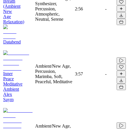
Breath
Synthesizer,
(Ambient
Percussion,
2:56
-
New
Atmospheric,
Age
Neutral, Serene
Relaxation)
Databend
Ambient/New Age,
Percussion,
Inner
3:57
-
Marimba, Soft,
Peace
Peaceful, Meditative
Meditative
Ambient
Alex
Saym
Ambient/New Age,