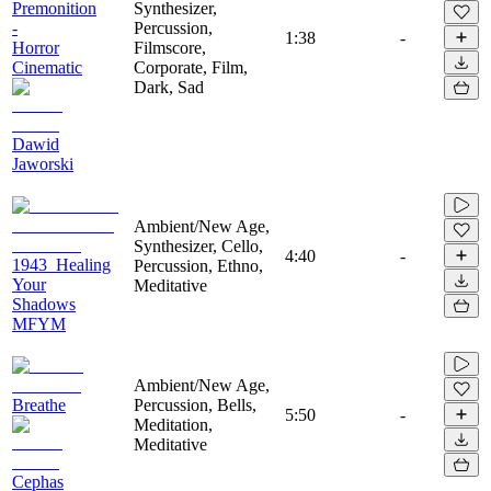
Premonition
Synthesizer,
-
Percussion,
1:38
-
Horror
Filmscore,
Cinematic
Corporate, Film,
Dark, Sad
Dawid
Jaworski
Ambient/New Age,
Synthesizer, Cello,
4:40
-
1943_Healing
Percussion, Ethno,
Your
Meditative
Shadows
MFYM
Ambient/New Age,
Breathe
Percussion, Bells,
5:50
-
Meditation,
Meditative
Cephas