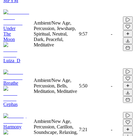
MFYM
Ambient/New Age,
Under
Percussion, Jewsharp,
The
Spiritual, Neutral,
9:57
-
Moon
Dark, Peaceful,
Meditative
Luiza_D
Ambient/New Age,
Breathe
Percussion, Bells,
5:50
-
Meditation, Meditative
Cephas
Ambient/New Age,
Harmony
Percussion, Carillon,
7:21
-
Soundscape, Relaxing,