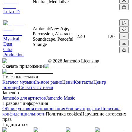
Neutral, Meditative
Luiza_D
Ambient/New Age,
Percussion, Abstract,
2:40
120
Mystical
Soundscape, Peaceful,
Dust
Strange
Citra
Production
©
2026
Jamendo Licensing
Скачать приложение
Полезные ссылки
Каталог музыки
In-store радио
Цены
Контакты
Центр
помощи
Связаться с нами
Jamendo
Jamendo для артистов
Jamendo Music
Правовая информация
Общие условия использования
Условия продажи
Политика
конфиденциальности
Политика cookies
Нарушение авторских
прав
Подписаться