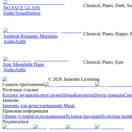
Classical, Piano, Dark, S
NO FACE GLASS
Datho'SoundSphere
Classical, Piano, Happy,
Ambient Romantic Mornings
AudioAmbi
Classical, Piano, Epic
Epic Moonlight Piano
AudioAmbi
©
2026
Jamendo Licensing
Скачать приложение
Полезные ссылки
Каталог музыки
In-store радио
Цены
Контакты
Центр помощи
Свя
Jamendo
Jamendo для артистов
Jamendo Music
Правовая информация
Общие условия использования
Условия продажи
Политика конф
Подписаться