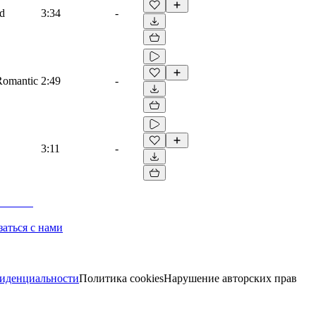
ad
3:34
-
 Romantic
2:49
-
3:11
-
заться с нами
иденциальности
Политика cookies
Нарушение авторских прав