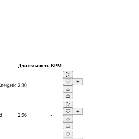
Длительность
BPM
Energetic
2:30
-
ad
2:56
-