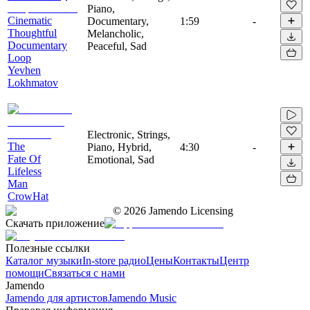
Piano,
Cinematic
Documentary,
1:59
-
Thoughtful
Melancholic,
Documentary
Peaceful, Sad
Loop
Yevhen
Lokhmatov
Electronic, Strings,
The
Piano, Hybrid,
4:30
-
Fate Of
Emotional, Sad
Lifeless
Man
CrowHat
©
2026
Jamendo Licensing
Скачать приложение
Полезные ссылки
Каталог музыки
In-store радио
Цены
Контакты
Центр
помощи
Связаться с нами
Jamendo
Jamendo для артистов
Jamendo Music