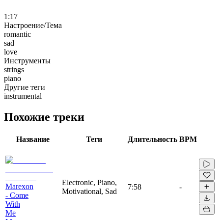
1:17
Настроение/Тема
romantic
sad
love
Инструменты
strings
piano
Другие теги
instrumental
Похожие треки
Название
Теги
Длительность
BPM
Electronic, Piano,
Marexon
7:58
-
Motivational, Sad
- Come
With
Me