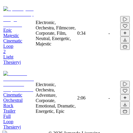
Electronic,
Orchestra, Filmscore,
Epic
Corporate, Film,
0:34
-
Majestic
Neutral, Energetic,
Cinematic
Majestic
Loop
2
Light
Thesieryj
Electronic,
Orchestra,
Cinematic
Adventure,
2:06
-
Orchestral
Corporate,
Rock
Emotional, Dramatic,
Trailer
Energetic, Epic
Full
Loop
Thesieryj