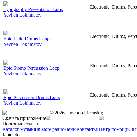
Electronic, Drums, Perc
Typography Presentation Loop
Yevhen Lokhmatov
Electronic, Drums, Perc
Epic Latin Drums Loop
Yevhen Lokhmatov
Electronic, Drums, Percu
Epic Stomp Percussion Loop
Yevhen Lokhmatov
Electronic, Drums, Percu
Epic Percussion Drums Loop
Yevhen Lokhmatov
©
2026
Jamendo Licensing
Скачать приложение
Полезные ссылки
Каталог музыки
In-store радио
Цены
Контакты
Центр помощи
Свя
Jamendo