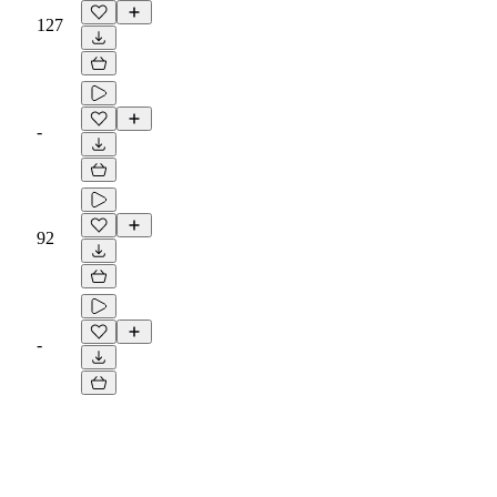
127
-
92
-