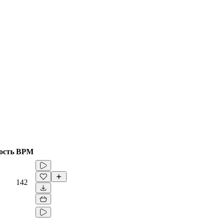
ость
BPM
142