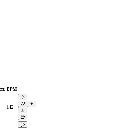
сть
BPM
142