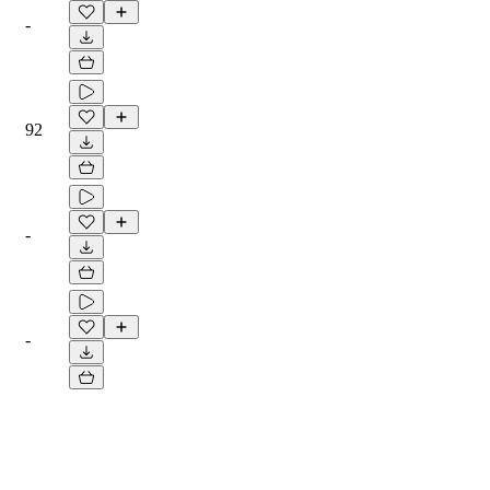
-
92
-
-