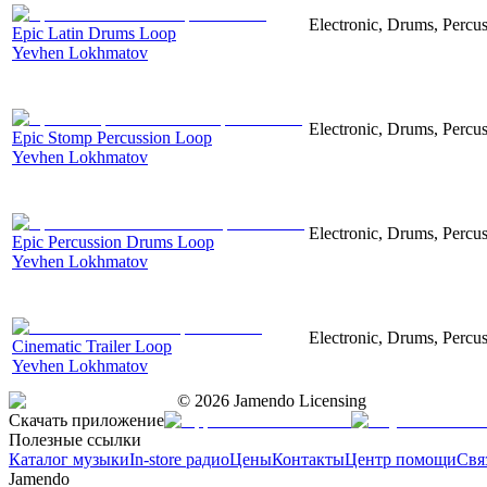
Electronic, Drums, Percus
Epic Latin Drums Loop
Yevhen Lokhmatov
Electronic, Drums, Percus
Epic Stomp Percussion Loop
Yevhen Lokhmatov
Electronic, Drums, Percus
Epic Percussion Drums Loop
Yevhen Lokhmatov
Electronic, Drums, Percus
Cinematic Trailer Loop
Yevhen Lokhmatov
©
2026
Jamendo Licensing
Скачать приложение
Полезные ссылки
Каталог музыки
In-store радио
Цены
Контакты
Центр помощи
Свя
Jamendo