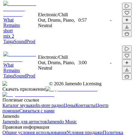
Electronic/Chill
What
Out, Drums, Piano,
0:57
-
Remains
Neutral
short
mix 2
TaigaSoundProd
Electronic/Chill
Out, Drums, Piano,
3:00
-
What
Neutral
Remains
TaigaSoundProd
©
2026
Jamendo Licensing
Скачать приложение
Полезные ссылки
Каталог музыки
In-store радио
Цены
Контакты
Центр
помощи
Связаться с нами
Jamendo
Jamendo для артистов
Jamendo Music
Правовая информация
Общие условия использования
Условия продажи
Политика