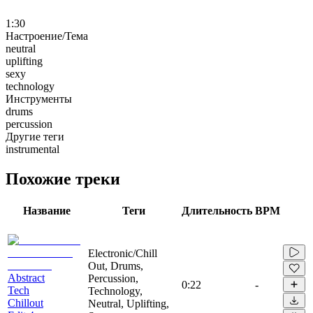
1:30
Настроение/Тема
neutral
uplifting
sexy
technology
Инструменты
drums
percussion
Другие теги
instrumental
Похожие треки
Название
Теги
Длительность
BPM
Electronic/Chill
Out, Drums,
Abstract
Percussion,
0:22
-
Tech
Technology,
Chillout
Neutral, Uplifting,