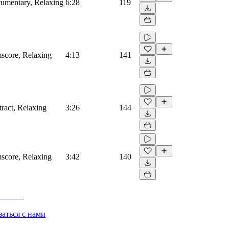
ocumentary, Relaxing
6:28
119
lmscore, Relaxing
4:13
141
tract, Relaxing
3:26
144
lmscore, Relaxing
3:42
140
заться с нами