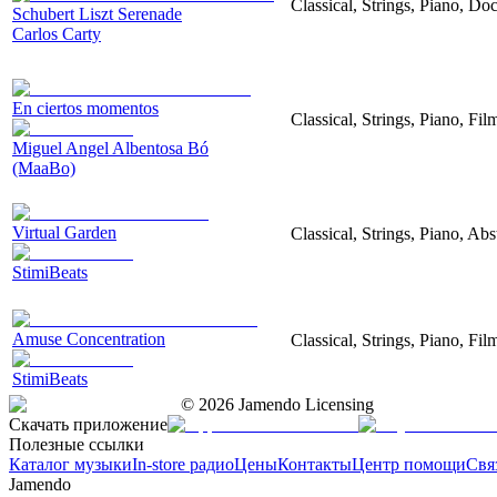
Classical, Strings, Piano, D
Schubert Liszt Serenade
Carlos Carty
En ciertos momentos
Classical, Strings, Piano, Fi
Miguel Angel Albentosa Bó
(MaaBo)
Virtual Garden
Classical, Strings, Piano, Abs
StimiBeats
Amuse Concentration
Classical, Strings, Piano, Fi
StimiBeats
©
2026
Jamendo Licensing
Скачать приложение
Полезные ссылки
Каталог музыки
In-store радио
Цены
Контакты
Центр помощи
Свя
Jamendo