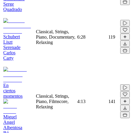
Serge
Quadrado
Classical, Strings,
Schubert
Piano, Documentary,
6:28
119
Liszt
Relaxing
Serenade
Carlos
Carty
En
ciertos
momentos
Classical, Strings,
Piano, Filmscore,
4:13
141
Relaxing
Miguel
Angel
Albentosa
Bó