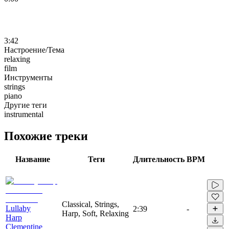
3:42
Настроение/Тема
relaxing
film
Инструменты
strings
piano
Другие теги
instrumental
Похожие треки
Название
Теги
Длительность
BPM
Classical, Strings,
Lullaby
2:39
-
Harp, Soft, Relaxing
Harp
Clementine