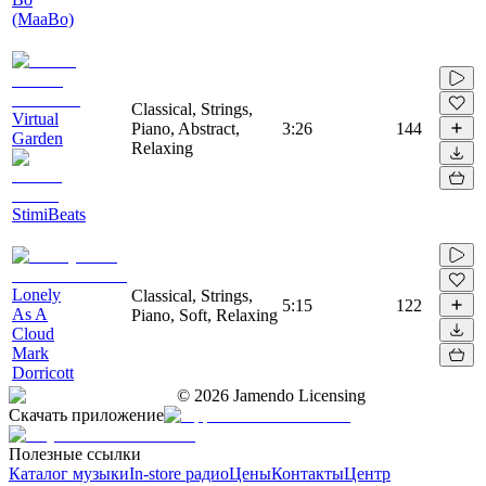
(MaaBo)
Classical, Strings,
Virtual
Piano, Abstract,
3:26
144
Garden
Relaxing
StimiBeats
Lonely
Classical, Strings,
5:15
122
As A
Piano, Soft, Relaxing
Cloud
Mark
Dorricott
©
2026
Jamendo Licensing
Скачать приложение
Полезные ссылки
Каталог музыки
In-store радио
Цены
Контакты
Центр