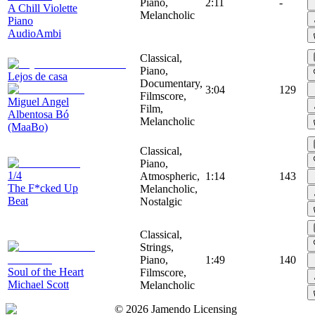
Piano,
2:11
-
A Chill Violette
Melancholic
Piano
AudioAmbi
Classical,
Piano,
Lejos de casa
Documentary,
3:04
129
Filmscore,
Miguel Angel
Film,
Albentosa Bó
Melancholic
(MaaBo)
Classical,
Piano,
1/4
Atmospheric,
1:14
143
The F*cked Up
Melancholic,
Beat
Nostalgic
Classical,
Strings,
Piano,
1:49
140
Soul of the Heart
Filmscore,
Michael Scott
Melancholic
©
2026
Jamendo Licensing