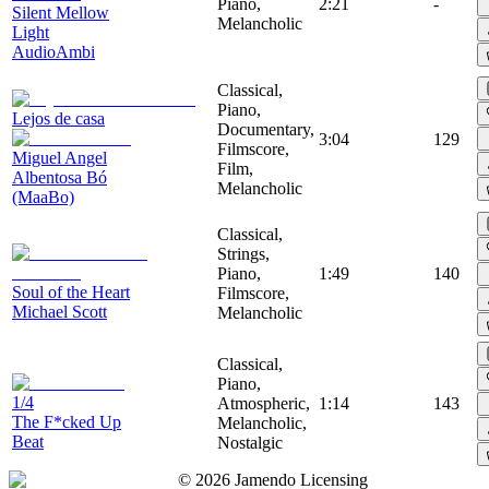
Piano,
2:21
-
Silent Mellow
Melancholic
Light
AudioAmbi
Classical,
Piano,
Lejos de casa
Documentary,
3:04
129
Filmscore,
Miguel Angel
Film,
Albentosa Bó
Melancholic
(MaaBo)
Classical,
Strings,
Piano,
1:49
140
Soul of the Heart
Filmscore,
Michael Scott
Melancholic
Classical,
Piano,
1/4
Atmospheric,
1:14
143
The F*cked Up
Melancholic,
Beat
Nostalgic
©
2026
Jamendo Licensing