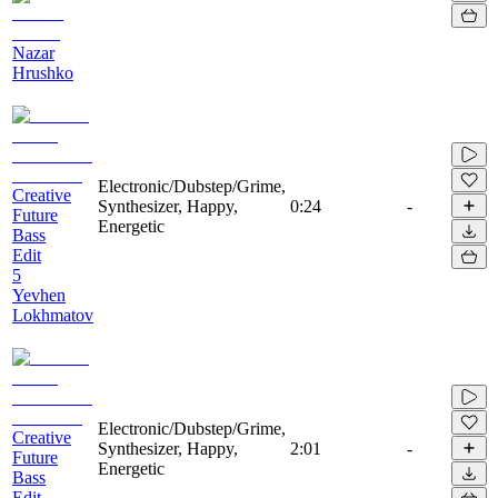
Nazar
Hrushko
Electronic/Dubstep/Grime,
Creative
Synthesizer, Happy,
0:24
-
Future
Energetic
Bass
Edit
5
Yevhen
Lokhmatov
Electronic/Dubstep/Grime,
Creative
Synthesizer, Happy,
2:01
-
Future
Energetic
Bass
Edit