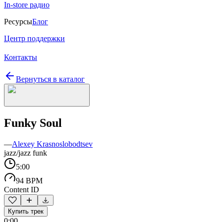
In-store радио
Ресурсы
Блог
Центр поддержки
Контакты
Вернуться в каталог
Funky Soul
—
Alexey Krasnoslobodtsev
jazz/jazz funk
5:00
94 BPM
Content ID
Купить трек
0:00