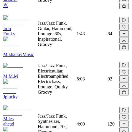
Groovy
克
Jazz/Jazz Funk,
Iron
Guitar, Hammond,
Funky
Lounge, 80s,
1:43
84
Inspirational,
Groovy
MikhailovMusic
Jazz/Jazz Funk,
Electricguitar,
M.M.M
Electroamplified,
5:03
92
Electricbass,
Lounge, Quirky,
Groovy
Jplucky
Jazz/Jazz Funk,
Miles
Synthesizer,
ahead
4:00
120
Hammond, 70s,
Groovy