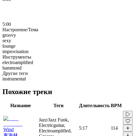
5:00
Настроение/Тема
groovy
sexy
lounge
improvisation
Инструменты
electroamplified
hammond
Другие теги
instrumental
Похожие треки
Название
Теги
Длительность
BPM
Jazz/Jazz Funk,
Electricguitar,
5:17
114
Wind
Electroamplified,
東海林