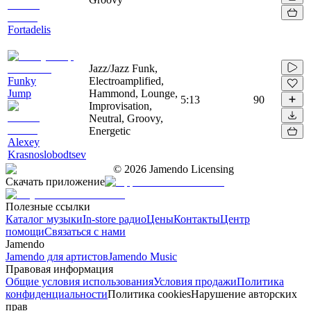
Fortadelis
Jazz/Jazz Funk,
Funky
Electroamplified,
Jump
Hammond, Lounge,
5:13
90
Improvisation,
Neutral, Groovy,
Energetic
Alexey
Krasnoslobodtsev
©
2026
Jamendo Licensing
Скачать приложение
Полезные ссылки
Каталог музыки
In-store радио
Цены
Контакты
Центр
помощи
Связаться с нами
Jamendo
Jamendo для артистов
Jamendo Music
Правовая информация
Общие условия использования
Условия продажи
Политика
конфиденциальности
Политика cookies
Нарушение авторских
прав