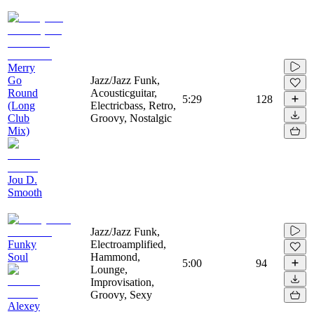
Merry
Go
Jazz/Jazz Funk,
Round
Acousticguitar,
5:29
128
(Long
Electricbass, Retro,
Club
Groovy, Nostalgic
Mix)
Jou D.
Smooth
Jazz/Jazz Funk,
Funky
Electroamplified,
Soul
Hammond,
5:00
94
Lounge,
Improvisation,
Groovy, Sexy
Alexey