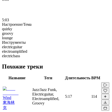
5:03
Настроение/Тема
quirky
groovy
lounge
Инструменты
electricguitar
electroamplified
electricbass
Похожие треки
Название
Теги
Длительность
BPM
Jazz/Jazz Funk,
Electricguitar,
5:17
114
Wind
Electroamplified,
東海林
Groovy
克