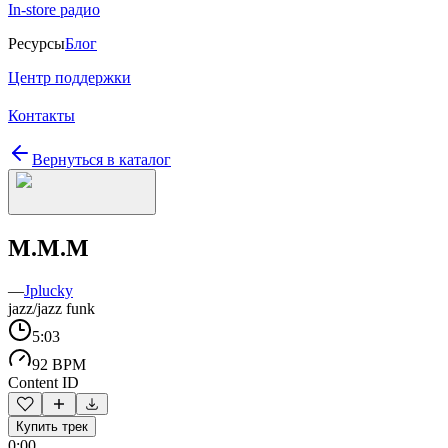
In-store радио
Ресурсы
Блог
Центр поддержки
Контакты
Вернуться в каталог
M.M.M
—
Jplucky
jazz/jazz funk
5:03
92 BPM
Content ID
Купить трек
0:00