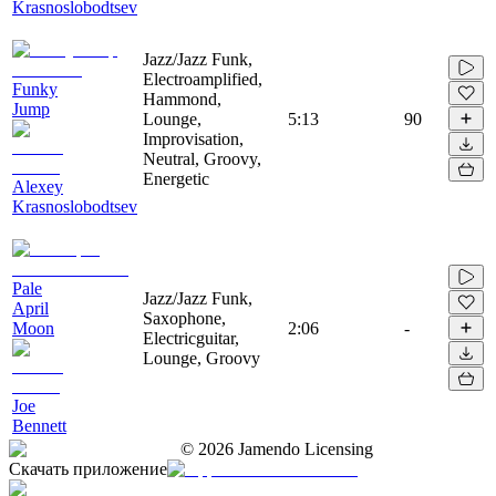
Krasnoslobodtsev
Jazz/Jazz Funk,
Electroamplified,
Funky
Hammond,
Jump
Lounge,
5:13
90
Improvisation,
Neutral, Groovy,
Energetic
Alexey
Krasnoslobodtsev
Pale
Jazz/Jazz Funk,
April
Saxophone,
Moon
2:06
-
Electricguitar,
Lounge, Groovy
Joe
Bennett
©
2026
Jamendo Licensing
Скачать приложение