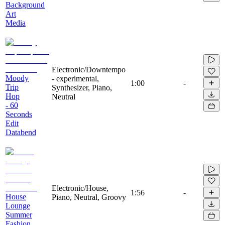
Background
Art
Media
Electronic/Downtempo
Moody
- experimental,
1:00
-
Trip
Synthesizer, Piano,
Hop
Neutral
- 60
Seconds
Edit
Databend
Electronic/House,
1:56
-
House
Piano, Neutral, Groovy
Lounge
Summer
Fashion