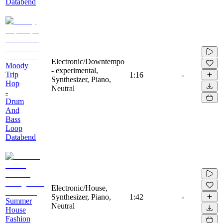
Databend
Electronic/Downtempo
Moody
- experimental,
Trip
1:16
-
Synthesizer, Piano,
Hop
Neutral
-
Drum
And
Bass
Loop
Databend
Electronic/House,
Synthesizer, Piano,
1:42
-
Summer
Neutral
House
Fashion