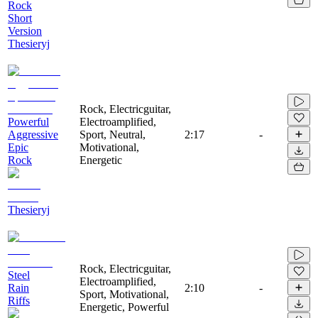
Rock
Short
Version
Thesieryj
Rock, Electricguitar,
Powerful
Electroamplified,
Aggressive
Sport, Neutral,
2:17
-
Epic
Motivational,
Rock
Energetic
Thesieryj
Rock, Electricguitar,
Steel
Electroamplified,
Rain
2:10
-
Sport, Motivational,
Riffs
Energetic, Powerful