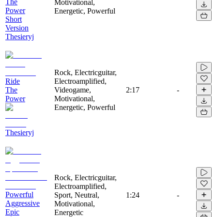
The
Motivational,
Power
Energetic, Powerful
Short
Version
Thesieryj
Rock, Electricguitar,
Ride
Electroamplified,
The
Videogame,
2:17
-
Power
Motivational,
Energetic, Powerful
Thesieryj
Rock, Electricguitar,
Electroamplified,
Powerful
Sport, Neutral,
1:24
-
Aggressive
Motivational,
Epic
Energetic