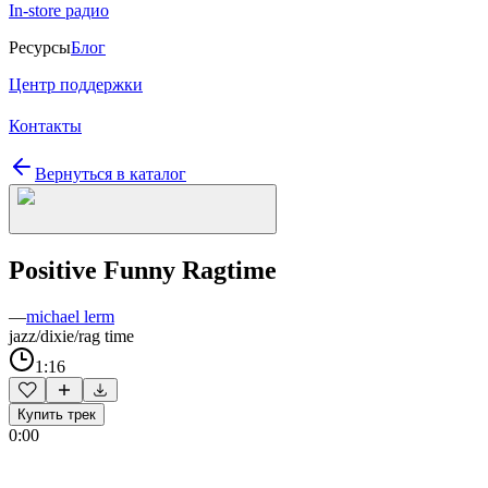
In-store радио
Ресурсы
Блог
Центр поддержки
Контакты
Вернуться в каталог
Positive Funny Ragtime
—
michael lerm
jazz/dixie/rag time
1:16
Купить трек
0:00