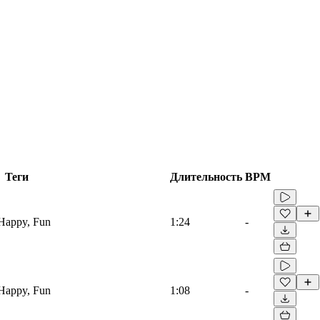
Теги
Длительность
BPM
 Happy, Fun
1:24
-
 Happy, Fun
1:08
-