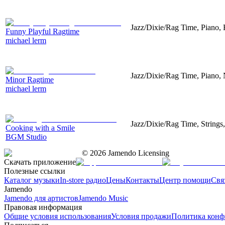
Jazz/Dixie/Rag Time, Piano,
Funny Playful Ragtime
michael lerm
Jazz/Dixie/Rag Time, Piano, 
Minor Ragtime
michael lerm
Jazz/Dixie/Rag Time, Strings
Cooking with a Smile
BGM Studio
©
2026
Jamendo Licensing
Скачать приложение
Полезные ссылки
Каталог музыки
In-store радио
Цены
Контакты
Центр помощи
Свя
Jamendo
Jamendo для артистов
Jamendo Music
Правовая информация
Общие условия использования
Условия продажи
Политика конф