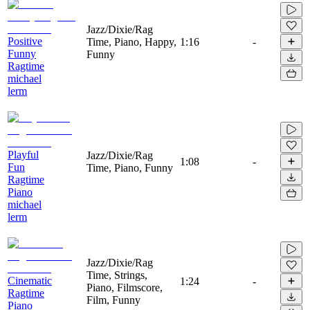
Jazz/Dixie/Rag
Positive
Time, Piano, Happy,
1:16
-
Funny
Funny
Ragtime
michael
lerm
Playful
Jazz/Dixie/Rag
1:08
-
Fun
Time, Piano, Funny
Ragtime
Piano
michael
lerm
Jazz/Dixie/Rag
Time, Strings,
Cinematic
1:24
-
Piano, Filmscore,
Ragtime
Film, Funny
Piano