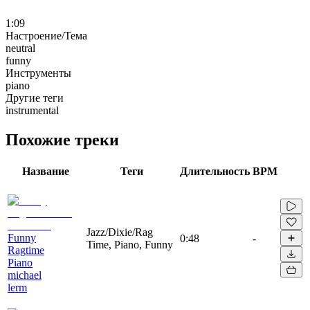
1:09
Настроение/Тема
neutral
funny
Инструменты
piano
Другие теги
instrumental
Похожие треки
Название
Теги
Длительность
BPM
Jazz/Dixie/Rag
Funny
0:48
-
Time, Piano, Funny
Ragtime
Piano
michael
lerm