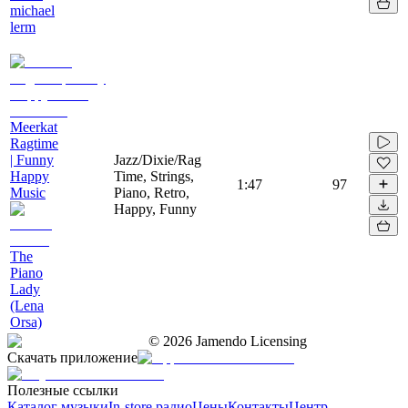
michael
lerm
Meerkat
Ragtime
| Funny
Jazz/Dixie/Rag
Happy
Time, Strings,
1:47
97
Music
Piano, Retro,
Happy, Funny
The
Piano
Lady
(Lena
Orsa)
©
2026
Jamendo Licensing
Скачать приложение
Полезные ссылки
Каталог музыки
In-store радио
Цены
Контакты
Центр