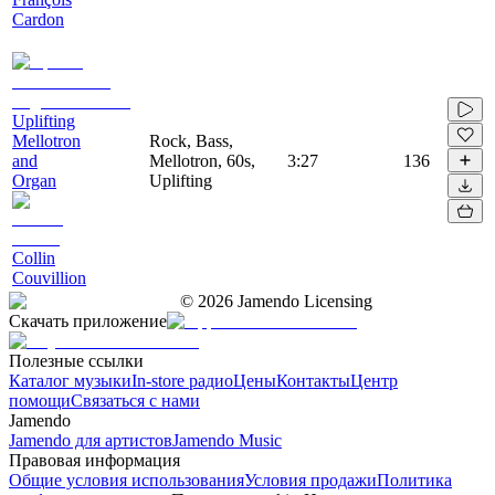
Cardon
Uplifting
Mellotron
Rock, Bass,
and
Mellotron, 60s,
3:27
136
Organ
Uplifting
Collin
Couvillion
©
2026
Jamendo Licensing
Скачать приложение
Полезные ссылки
Каталог музыки
In-store радио
Цены
Контакты
Центр
помощи
Связаться с нами
Jamendo
Jamendo для артистов
Jamendo Music
Правовая информация
Общие условия использования
Условия продажи
Политика