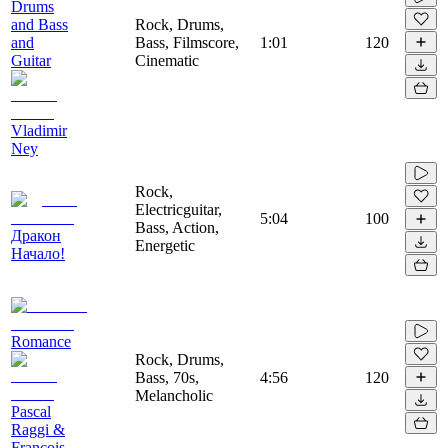
Drums
and Bass
Rock, Drums,
and
Bass, Filmscore,
1:01
120
Guitar
Cinematic
Vladimir
Ney
Rock,
Electricguitar,
5:04
100
Bass, Action,
Дракон
Energetic
Начало!
Romance
Rock, Drums,
Bass, 70s,
4:56
120
Melancholic
Pascal
Raggi &
François