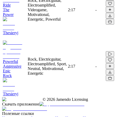
Rock, Electricguitar,
Ride
Electroamplified,
The
Videogame,
2:17
-
Power
Motivational,
Energetic, Powerful
Thesieryj
Rock, Electricguitar,
Powerful
Electroamplified, Sport,
Aggressive
2:17
-
Neutral, Motivational,
Epic
Energetic
Rock
Thesieryj
©
2026
Jamendo Licensing
Скачать приложение
Полезные ссылки