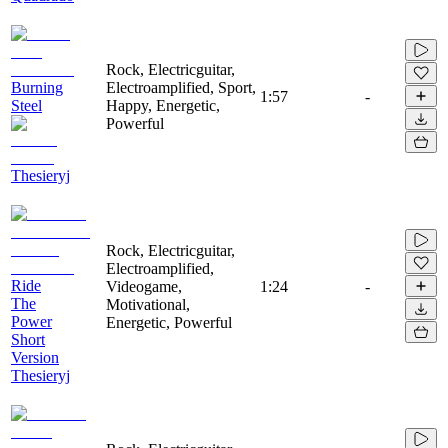
Rock, Electricguitar,
Burning
Electroamplified, Sport,
1:57
-
Steel
Happy, Energetic,
Powerful
Thesieryj
Rock, Electricguitar,
Electroamplified,
Ride
Videogame,
1:24
-
The
Motivational,
Power
Energetic, Powerful
Short
Version
Thesieryj