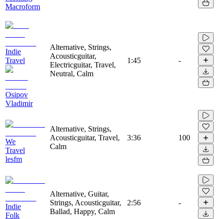
Macroform
Alternative, Strings,
Indie
Acousticguitar,
Travel
1:45
-
Electricguitar, Travel,
Neutral, Calm
Osipov
Vladimir
Alternative, Strings,
Acousticguitar, Travel,
3:36
100
We
Calm
Travel
lesfm
Alternative, Guitar,
Strings, Acousticguitar,
2:56
-
Indie
Ballad, Happy, Calm
Folk