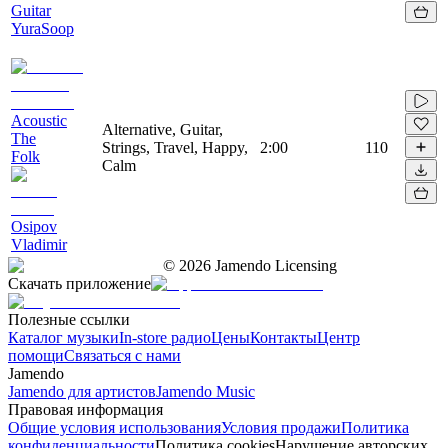
Guitar
YuraSoop
Acoustic
Alternative, Guitar,
The
Strings, Travel, Happy,
2:00
110
Folk
Calm
Osipov
Vladimir
©
2026
Jamendo Licensing
Скачать приложение
Полезные ссылки
Каталог музыки
In-store радио
Цены
Контакты
Центр
помощи
Связаться с нами
Jamendo
Jamendo для артистов
Jamendo Music
Правовая информация
Общие условия использования
Условия продажи
Политика
конфиденциальности
Политика cookies
Нарушение авторских