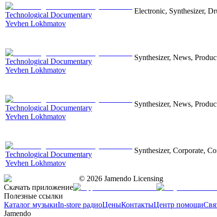
Electronic, Synthesizer, D
Technological Documentary
Yevhen Lokhmatov
Synthesizer, News, Producti
Technological Documentary
Yevhen Lokhmatov
Synthesizer, News, Producti
Technological Documentary
Yevhen Lokhmatov
Synthesizer, Corporate, Co
Technological Documentary
Yevhen Lokhmatov
©
2026
Jamendo Licensing
Скачать приложение
Полезные ссылки
Каталог музыки
In-store радио
Цены
Контакты
Центр помощи
Свя
Jamendo