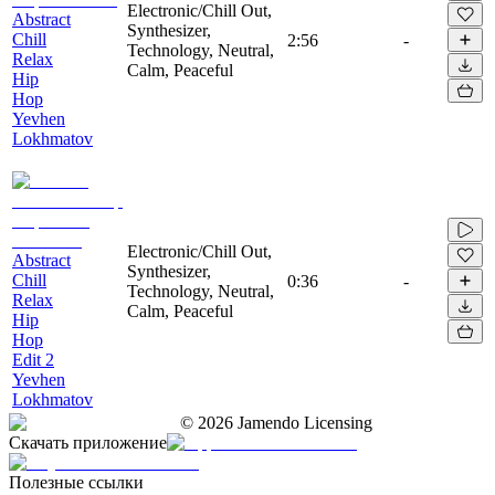
Electronic/Chill Out,
Abstract
Synthesizer,
Chill
2:56
-
Technology, Neutral,
Relax
Calm, Peaceful
Hip
Hop
Yevhen
Lokhmatov
Electronic/Chill Out,
Abstract
Synthesizer,
Chill
0:36
-
Technology, Neutral,
Relax
Calm, Peaceful
Hip
Hop
Edit 2
Yevhen
Lokhmatov
©
2026
Jamendo Licensing
Скачать приложение
Полезные ссылки