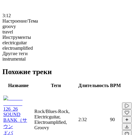
3:12
Настроение/Тема
groovy
travel
Инструменты
electricguitar
electroamplified
Другие теги
instrumental
Похожие треки
Название
Теги
Длительность
BPM
126_26
Rock/Blues-Rock,
SOUND
Electricguitar,
2:32
90
BANK（サ
Electroamplified,
ウン
Groovy
ドバ