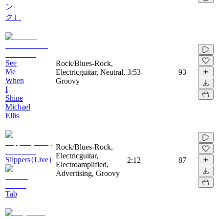
ン
ク）
See
Rock/Blues-Rock,
Me
Electricguitar, Neutral,
3:53
93
When
Groovy
I
Shine
Michael
Ellis
Rock/Blues-Rock,
Electricguitar,
Slippers{Live}
2:12
87
Electroamplified,
Advertising, Groovy
Tab