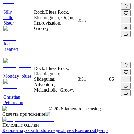
Silly
Rock/Blues-Rock,
Little
Electricguitar, Organ,
2:25
-
Sister
Improvisation,
Groovy
Joe
Bennett
Rock/Blues-Rock,
Electricguitar,
Monday_blues
Slideguitar,
3:31
86
Adventure,
Melancholic, Groovy
Christian
Petermann
©
2026
Jamendo Licensing
Скачать приложение
Полезные ссылки
Каталог музыки
In-store радио
Цены
Контакты
Центр