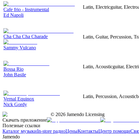
Latin, Electricguitar, Elect
Cafe frio - Instrumental
Ed Napoli
Cha Cha Cha Charade
Latin, Guitar, Percussion, T
Sammy Vulcano
Latin, Acousticguitar, Elect
Bossa Rio
John Basile
Latin, Percussion, Acoustic
Vernal Equinox
Nick Gordy
©
2026
Jamendo Licensing
Скачать приложение
Полезные ссылки
Каталог музыки
In-store радио
Цены
Контакты
Центр помощи
Свя
Jamendo