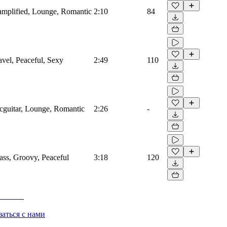
roamplified, Lounge, Romantic
2:10
84
ravel, Peaceful, Sexy
2:49
110
ricguitar, Lounge, Romantic
2:26
-
bass, Groovy, Peaceful
3:18
120
заться с нами