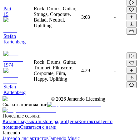
Part
Rock, Drums, Guitar,
15
Strings, Corporate,
3:03
-
Ballad, Neutral,
Uplifting
Stefan
Kartenberg
Rock, Drums, Guitar,
1974
Trumpet, Filmscore,
4:29
-
Corporate, Film,
Happy, Uplifting
Stefan
Kartenberg
©
2026
Jamendo Licensing
Скачать приложение
Полезные ссылки
Каталог музыки
In-store радио
Цены
Контакты
Центр
помощи
Связаться с нами
Jamendo
Jamendo для артистов
Jamendo Music