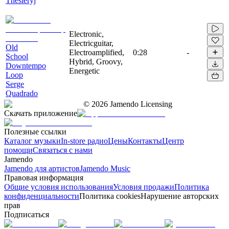
Thesieryj
Electronic,
Electricguitar,
Old
Electroamplified,
0:28
-
School
Hybrid, Groovy,
Downtempo
Energetic
Loop
Serge
Quadrado
©
2026
Jamendo Licensing
Скачать приложение
Полезные ссылки
Каталог музыки
In-store радио
Цены
Контакты
Центр
помощи
Связаться с нами
Jamendo
Jamendo для артистов
Jamendo Music
Правовая информация
Общие условия использования
Условия продажи
Политика
конфиденциальности
Политика cookies
Нарушение авторских
прав
Подписаться