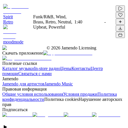
Spirit
Funk/R&B, Wind,
Retro
Brass, Retro, Neutral,
1:40
-
Upbeat, Powerful
moodmode
©
2026
Jamendo Licensing
Скачать приложение
Полезные ссылки
Каталог музыки
In-store радио
Цены
Контакты
Центр
помощи
Связаться с нами
Jamendo
Jamendo для артистов
Jamendo Music
Правовая информация
Общие условия использования
Условия продажи
Политика
конфиденциальности
Политика cookies
Нарушение авторских
прав
Подписаться