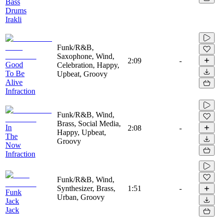
Bass
Drums
Irakli
Funk/R&B,
Saxophone, Wind,
2:09
-
Good
Celebration, Happy,
To Be
Upbeat, Groovy
Alive
Infraction
Funk/R&B, Wind,
Brass, Social Media,
In
2:08
-
Happy, Upbeat,
The
Groovy
Now
Infraction
Funk/R&B, Wind,
Synthesizer, Brass,
1:51
-
Funk
Urban, Groovy
Jack
Jack