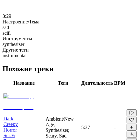
3:29
Настроение/Тема
sad
scifi
Инструменты
synthesizer
Другие теги
instrumental
Похожие треки
Название
Теги
Длительность
BPM
Dark
Ambient/New
Creepy
Age,
5:37
-
Horror
Synthesizer,
Sci-Fi
Scary, Sad