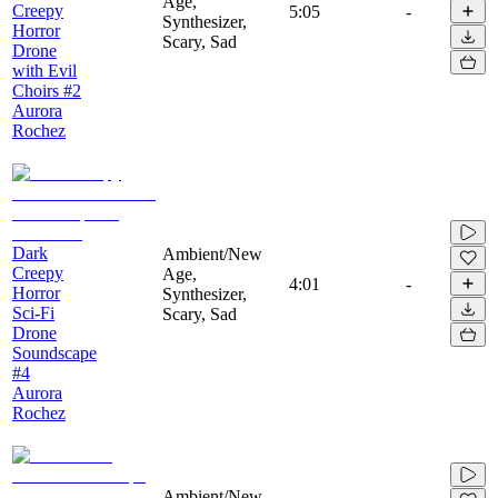
Age,
Creepy
5:05
-
Synthesizer,
Horror
Scary, Sad
Drone
with Evil
Choirs #2
Aurora
Rochez
Dark
Ambient/New
Creepy
Age,
4:01
-
Horror
Synthesizer,
Sci-Fi
Scary, Sad
Drone
Soundscape
#4
Aurora
Rochez
Ambient/New