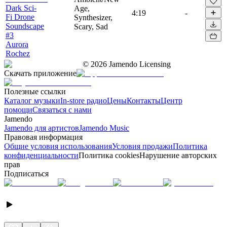
Dark Sci-
Age,
4:19
-
Fi Drone
Synthesizer,
Soundscape
Scary, Sad
#3
Aurora
Rochez
©
2026
Jamendo Licensing
Скачать приложение
Полезные ссылки
Каталог музыки
In-store радио
Цены
Контакты
Центр
помощи
Связаться с нами
Jamendo
Jamendo для артистов
Jamendo Music
Правовая информация
Общие условия использования
Условия продажи
Политика
конфиденциальности
Политика cookies
Нарушение авторских
прав
Подписаться