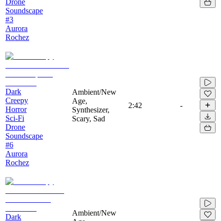
Drone
Soundscape
#3
Aurora
Rochez
Dark
Ambient/New
Creepy
Age,
2:42
-
Horror
Synthesizer,
Sci-Fi
Scary, Sad
Drone
Soundscape
#6
Aurora
Rochez
Ambient/New
Dark