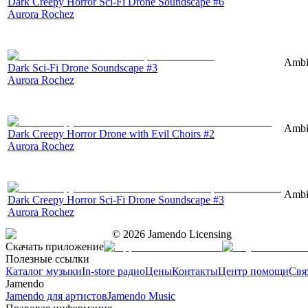
Dark Creepy Horror Sci-Fi Drone Soundscape #6
Aurora Rochez
Ambie
Dark Sci-Fi Drone Soundscape #3
Aurora Rochez
Ambie
Dark Creepy Horror Drone with Evil Choirs #2
Aurora Rochez
Ambie
Dark Creepy Horror Sci-Fi Drone Soundscape #3
Aurora Rochez
©
2026
Jamendo Licensing
Скачать приложение
Полезные ссылки
Каталог музыки
In-store радио
Цены
Контакты
Центр помощи
Свя
Jamendo
Jamendo для артистов
Jamendo Music