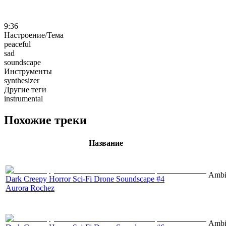
9:36
Настроение/Тема
peaceful
sad
soundscape
Инструменты
synthesizer
Другие теги
instrumental
Похожие треки
Название
Ambie
Dark Creepy Horror Sci-Fi Drone Soundscape #4
Aurora Rochez
Ambie