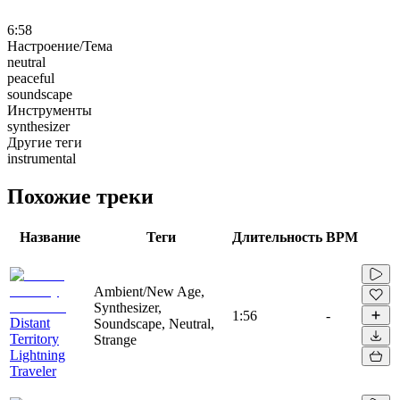
6:58
Настроение/Тема
neutral
peaceful
soundscape
Инструменты
synthesizer
Другие теги
instrumental
Похожие треки
Название
Теги
Длительность
BPM
Ambient/New Age,
Synthesizer,
1:56
-
Distant
Soundscape, Neutral,
Territory
Strange
Lightning
Traveler