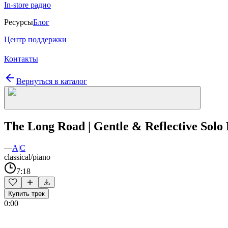
In-store радио
Ресурсы
Блог
Центр поддержки
Контакты
Вернуться в каталог
The Long Road | Gentle & Reflective Solo
—
A|C
classical/piano
7:18
Купить трек
0:00