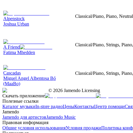
Classical/Piano, Piano, Neutral
Alpenstock
Joshua Urban
Classical/Piano, Strings, Piano
A Friend
Fatima Mhedden
Cascadas
Classical/Piano, Strings, Piano
Miguel Angel Albentosa Bó
(MaaBo)
©
2026
Jamendo Licensing
Скачать приложение
Полезные ссылки
Каталог музыки
In-store радио
Цены
Контакты
Центр помощи
Свя
Jamendo
Jamendo для артистов
Jamendo Music
Правовая информация
Общие условия использования
Условия продажи
Политика конф