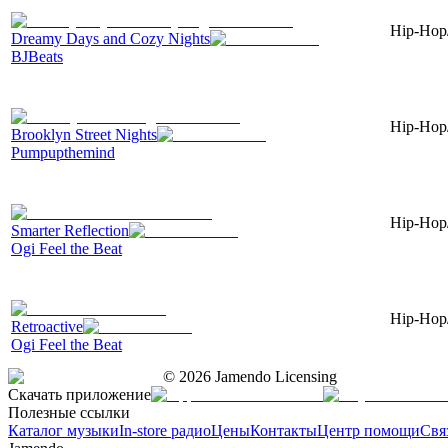
Hip-Hop/
Dreamy Days and Cozy Nights
BJBeats
Hip-Hop/
Brooklyn Street Nights
Pumpupthemind
Hip-Hop/
Smarter Reflection
Ogi Feel the Beat
Hip-Hop/
Retroactive
Ogi Feel the Beat
©
2026
Jamendo Licensing
Скачать приложение
Полезные ссылки
Каталог музыки
In-store радио
Цены
Контакты
Центр помощи
Свя