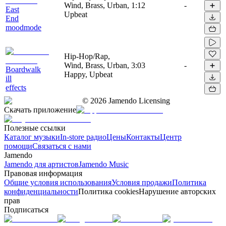
Wind, Brass, Urban,
1:12
-
East
Upbeat
End
moodmode
Hip-Hop/Rap,
Wind, Brass, Urban,
3:03
-
Boardwalk
Happy, Upbeat
ill
effects
©
2026
Jamendo Licensing
Скачать приложение
Полезные ссылки
Каталог музыки
In-store радио
Цены
Контакты
Центр
помощи
Связаться с нами
Jamendo
Jamendo для артистов
Jamendo Music
Правовая информация
Общие условия использования
Условия продажи
Политика
конфиденциальности
Политика cookies
Нарушение авторских
прав
Подписаться