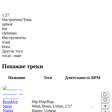
1:27
Настроение/Тема
upbeat
fun
christmas
Инструменты
wind
brass
Другие теги
vocal - male
Похожие треки
Название
Теги
Длительность
BPM
Brooklyn
Hip-Hop/Rap,
Street
Wind, Brass, Urban,
2:17
-
Nights
Happy, Upbeat