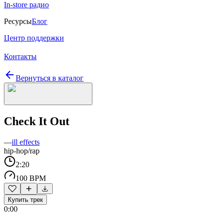
In-store радио
Ресурсы
Блог
Центр поддержки
Контакты
Вернуться в каталог
Check It Out
—
ill effects
hip-hop/rap
2:20
100 BPM
Купить трек
0:00