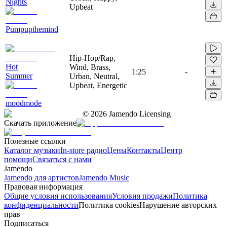
Nights
Upbeat
Pumpupthemind
Hip-Hop/Rap,
Hot
Wind, Brass,
1:25
-
Summer
Urban, Neutral,
Upbeat, Energetic
moodmode
©
2026
Jamendo Licensing
Скачать приложение
Полезные ссылки
Каталог музыки
In-store радио
Цены
Контакты
Центр
помощи
Связаться с нами
Jamendo
Jamendo для артистов
Jamendo Music
Правовая информация
Общие условия использования
Условия продажи
Политика
конфиденциальности
Политика cookies
Нарушение авторских
прав
Подписаться