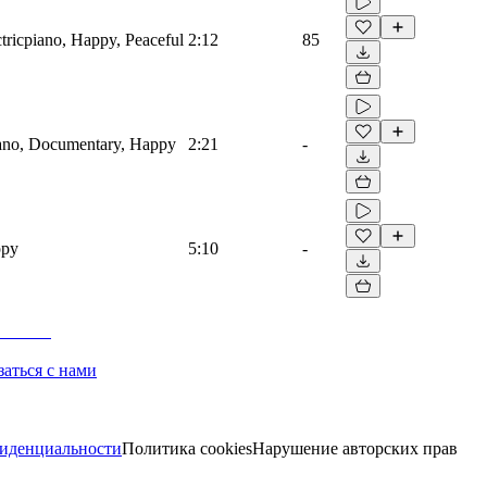
ctricpiano, Happy, Peaceful
2:12
85
Piano, Documentary, Happy
2:21
-
ppy
5:10
-
заться с нами
иденциальности
Политика cookies
Нарушение авторских прав