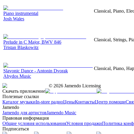
Classical, Piano, Ele
Piano instrumental
Josh Wales
Classical, Strings, 
Prelude in C Major, BWV 846
Tristan Blaskowitz
Classical, Piano, Ha
Slavonic Dance - Antonin Dvorak
Abydos Music
©
2026
Jamendo Licensing
Скачать приложение
Полезные ссылки
Каталог музыки
In-store радио
Цены
Контакты
Центр помощи
Свя
Jamendo
Jamendo для артистов
Jamendo Music
Правовая информация
Общие условия использования
Условия продажи
Политика конф
Подписаться