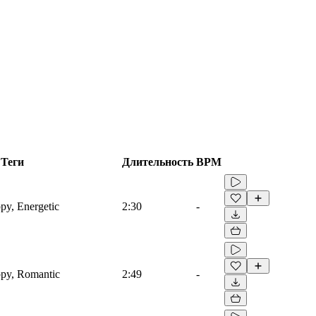
Теги
Длительность
BPM
ppy, Energetic
2:30
-
ppy, Romantic
2:49
-