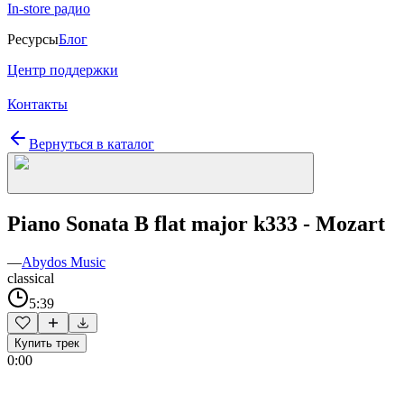
In-store радио
Ресурсы
Блог
Центр поддержки
Контакты
Вернуться в каталог
Piano Sonata B flat major k333 - Mozart
—
Abydos Music
classical
5:39
Купить трек
0:00